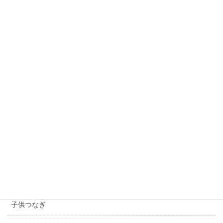
入会はこちら
商品カテゴリ
着る人で選ぶ
メンズつなぎ
レディースつなぎ
子供つなぎ