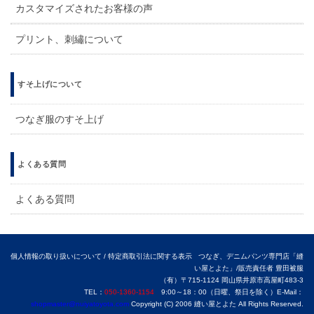
カスタマイズされたお客様の声
プリント、刺繡について
すそ上げについて
つなぎ服のすそ上げ
よくある質問
よくある質問
個人情報の取り扱いについて
/
特定商取引法に関する表示
つなぎ、デニムパンツ専門店「縫
い屋とよた」/販売責任者 豊田被服
（有）〒715-1124 岡山県井原市高屋町483-3
TEL：
050-1360-1154
9:00～18：00（日曜、祭日を除く）E-Mail：
shopmaster@nuiyatoyota.com
Copyright (C) 2006 縫い屋とよた All Rights Reserved.