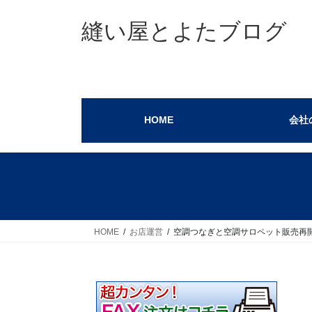
コ
ナ
ン
ビ
縫い屋とよたブログ
テ
ゲ
ン
ー
ツ
シ
へ
ョ
ス
ン
HOME
会社
キ
に
ッ
移
プ
動
HOME
お店運営
空調つなぎと空調サロペット販売再